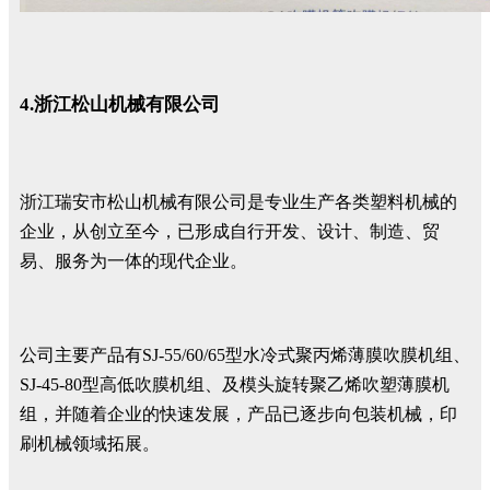
4.浙江松山机械有限公司
浙江瑞安市松山机械有限公司是专业生产各类塑料机械的
企业，从创立至今，已形成自行开发、设计、制造、贸
易、服务为一体的现代企业。
公司主要产品有SJ-55/60/65型水冷式聚丙烯薄膜吹膜机组、
SJ-45-80型高低吹膜机组、及模头旋转聚乙烯吹塑薄膜机
组，并随着企业的快速发展，产品已逐步向包装机械，印
刷机械领域拓展。