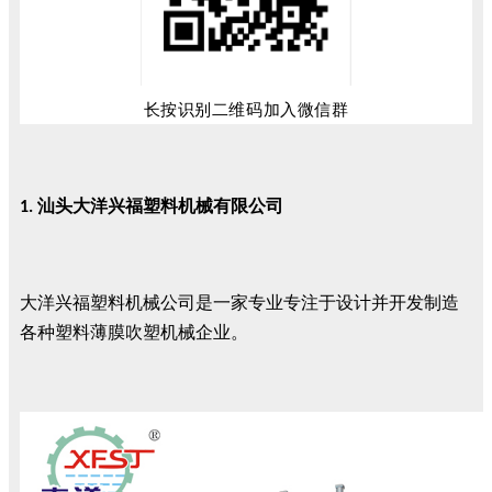
长按识别二维码加入微信群
汕头大洋兴福塑料机械有限公司
1.
大洋兴福塑料机械公司是一家专业专注于设计并开发制造
各种塑料薄膜吹塑机械企业。