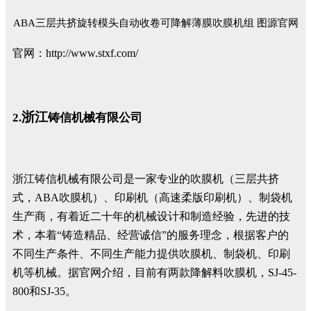
ABA三层共挤旋转模头自动收卷可降解薄膜吹膜机组 图源官网
官网：http://www.stxf.com/
浙江
2.
铸信机械有限公司
浙江铸信机械有限公司是一家专业的吹膜机（三层共挤
式，ABA吹膜机）、印刷机（高速柔版印刷机）、制袋机
生产商，有着近二十年的机械设计和制造经验，先进的技
术，本着“铸造精品、经营诚信”的服务理念，根据客户的
不同生产条件、不同生产能力提供吹膜机、制袋机、印刷
机等机械。据官网介绍，目前有两款降解料吹膜机，SJ-45-
800和SJ-35。