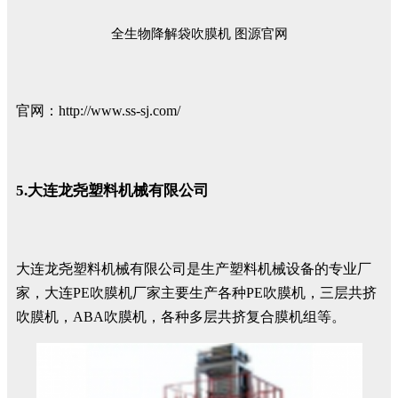
全生物降解袋吹膜机 图源官网
官网：http://www.ss-sj.com/
5.大连龙尧塑料机械有限公司
大连龙尧塑料机械有限公司是生产塑料机械设备的专业厂
家，大连PE吹膜机厂家主要生产各种PE吹膜机，三层共挤
吹膜机，ABA吹膜机，各种多层共挤复合膜机组等。