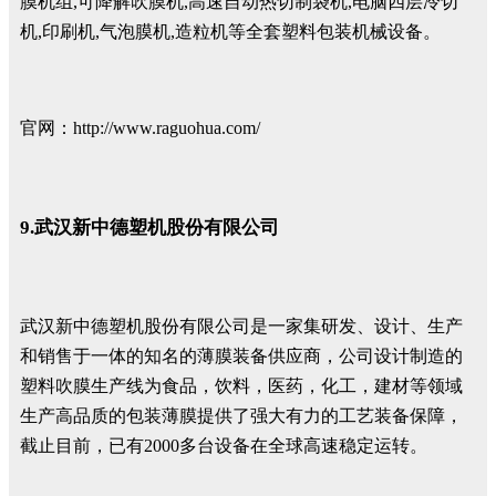
膜机组,可降解吹膜机,高速自动热切制袋机,电脑四层冷切
机,印刷机,气泡膜机,造粒机等全套塑料包装机械设备。
官网：http://www.raguohua.com/
9.武汉新中德塑机股份有限公司
武汉新中德塑机股份有限公司是一家集研发、设计、生产
和销售于一体的知名的薄膜装备供应商，公司设计制造的
塑料吹膜生产线为食品，饮料，医药，化工，建材等领域
生产高品质的包装薄膜提供了强大有力的工艺装备保障，
截止目前，已有2000多台设备在全球高速稳定运转。