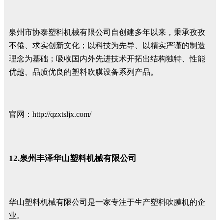
泉州市协泰塑料机械有限公司自创建多年以来，秉承孜孜
不倦、求实创新文化；以科技为先导、以精实严谨的制造
理念为基础；吸收国内外先进技术开拓出结构独特、性能
优越、品质优良的塑料吹膜设备系列产品。
官网：http://qzxtsljx.com/
12.泉州丰泽华山塑料机械有限公司
华山塑料机械有限公司是一家专注于生产塑料吹膜机的企
业。