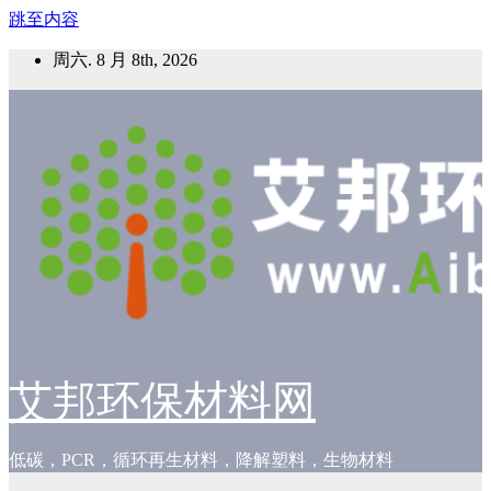
跳至内容
周六. 8 月 8th, 2026
艾邦环保材料网
低碳，PCR，循环再生材料，降解塑料，生物材料