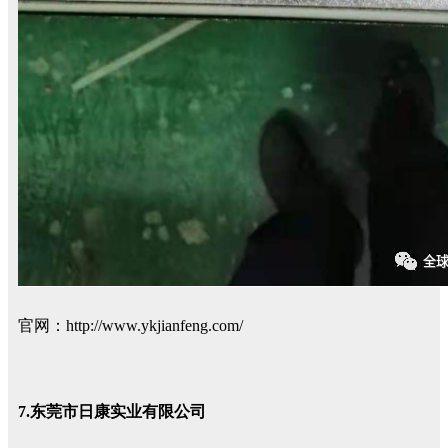
官网：http://www.ykjianfeng.com/
7.东莞市日康实业有限公司