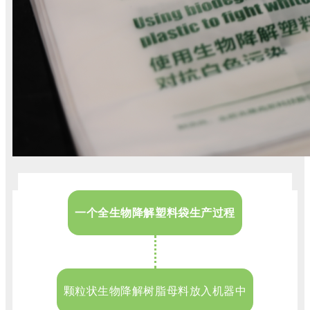
一个全生物降解塑料袋生产过程
颗粒状生物降解树脂母料放入机器中