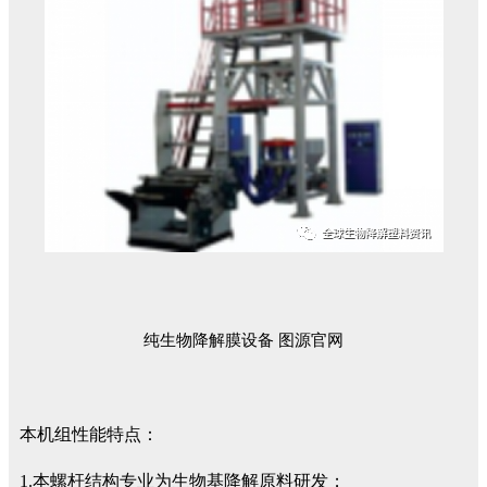
纯生物降解膜设备 图源官网
本机组性能特点：
1.本螺杆结构专业为生物基降解原料研发；