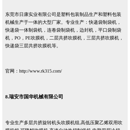
东莞市日康实业有限公司是塑料包装制品生产和塑料包装
机械生产于一体的大型厂家。专业生产：快递袋制袋机，
快递袋一体制袋机，连卷袋制袋机，边封机，平口袋制袋
机，PO，PE吹膜机，二层共挤吹膜机，三层共挤吹膜机，
快递袋三层共挤吹膜机等。
官网：http://www.rk315.com/
8.瑞安市国华机械有限公司
专业生产多层共挤旋转机头吹膜机组,高低压聚乙烯双用吹