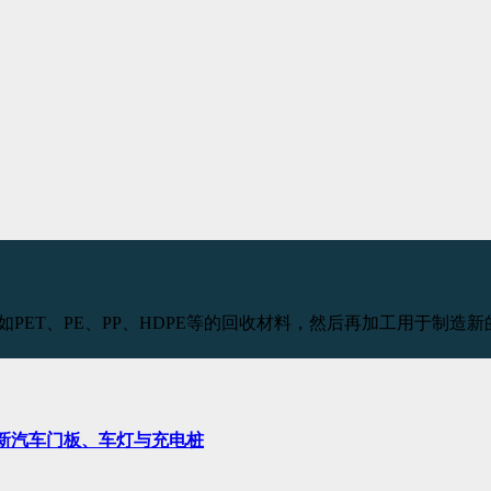
al，即消费塑料回收，如PET、PE、PP、HDPE等的回收材料，然后再
新汽车门板、车灯与充电桩