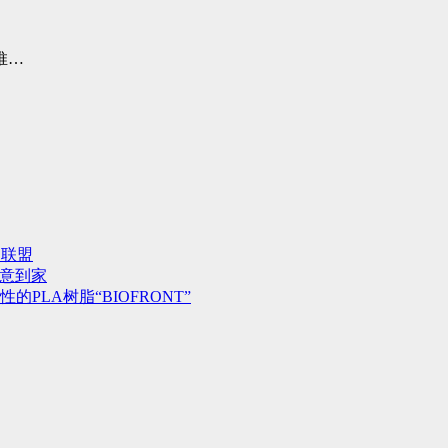
推…
用联盟
心意到家
LA树脂“BIOFRONT”