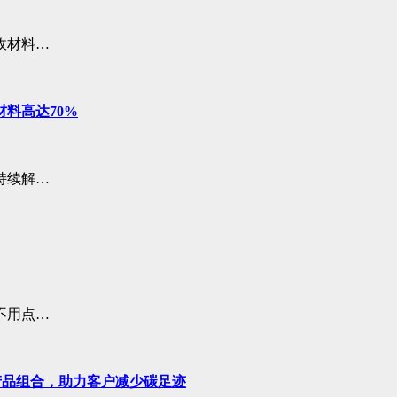
收材料…
料高达70%
持续解…
不用点…
™ 产品组合，助力客户减少碳足迹