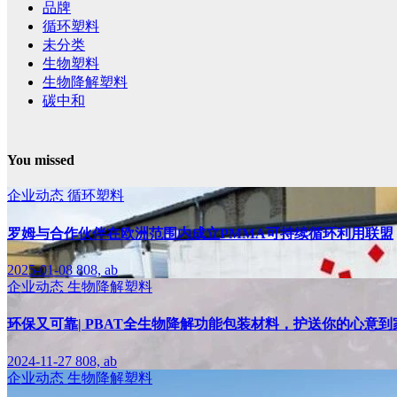
品牌
循环塑料
未分类
生物塑料
生物降解塑料
碳中和
You missed
企业动态
循环塑料
罗姆与合作伙伴在欧洲范围内成立PMMA可持续循环利用联盟
2025-01-08
808, ab
企业动态
生物降解塑料
环保又可靠| PBAT全生物降解功能包装材料，护送你的心意到
2024-11-27
808, ab
企业动态
生物降解塑料