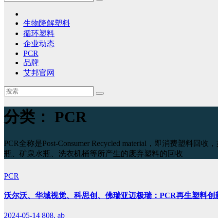
生物降解塑料
循环塑料
企业动态
PCR
品牌
艾邦官网
分类：
PCR
PCR全称是Post-Consumer Recycled materi
瓶、矿泉水瓶、洗衣机桶等所产生的废弃塑料的回收
PCR
沃尔沃、华域视觉、科思创、佛瑞亚迈极瑞：PCR再生塑料创
2024-05-14
808, ab