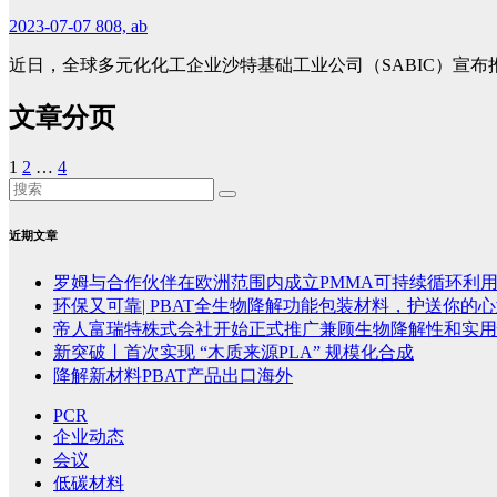
2023-07-07
808, ab
近日，全球多元化化工企业沙特基础工业公司（SABIC）宣布
文章分页
1
2
…
4
近期文章
罗姆与合作伙伴在欧洲范围内成立PMMA可持续循环利
环保又可靠| PBAT全生物降解功能包装材料，护送你的
帝人富瑞特株式会社开始正式推广兼顾生物降解性和实用性的P
新突破丨首次实现 “木质来源PLA” 规模化合成
降解新材料PBAT产品出口海外
PCR
企业动态
会议
低碳材料