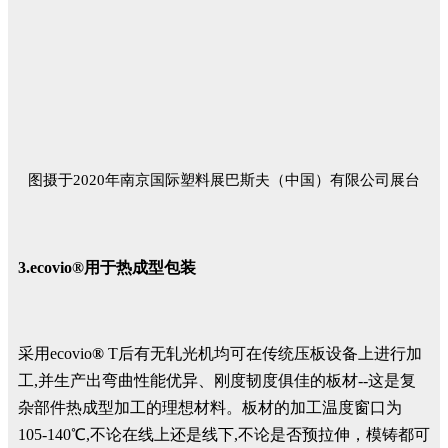
图摄于
2020
年
南京国际塑料展巴斯夫（中国
）有限公司
展台
3.
ecovio®用于
热成型包装
采用ecovio
®
T后有无轧光机均可在传统压板设备上进行加
工,并生产出弯曲性能优异、刚度韧度俱佳的板材--这是复
杂部件热成型加工的理想材料。板材的加工温度窗口为
105-140℃,不论在线上还是线下,不论是否预拉伸，模铸都可