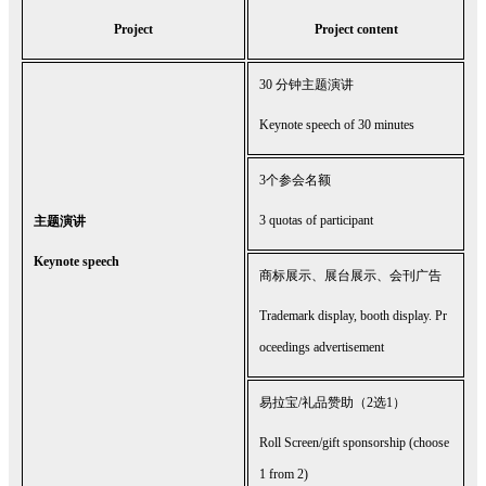
Project
Project content
30 分钟主题演讲
Keynote speech of 30 minutes
3个参会名额
3 quotas of participant
主题演讲
Keynote speech
商标展示、展台展示、会刊广告
Trademark display, booth display. Pr
oceedings advertisement
易拉宝/礼品赞助（2选1）
Roll Screen/gift sponsorship (choose
1 from 2)