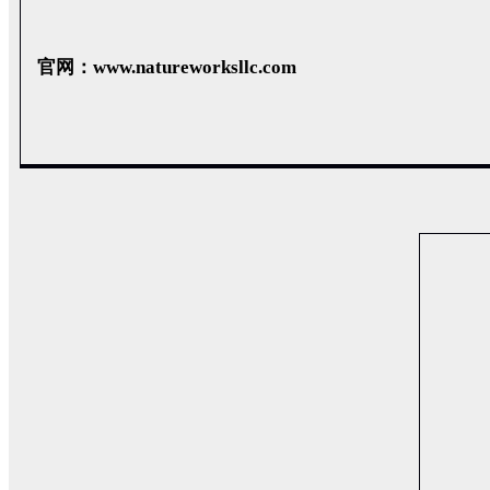
官网：www.natureworksllc.com