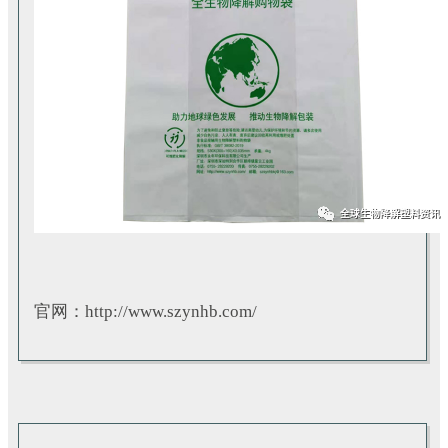
官网：
http://www.szynhb.com/