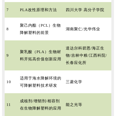
7
PLA改性原理和方法
四川大学 高分子学院
聚己内酯（PCL）生物
8
湖南聚仁/光华伟业
降解塑料的前景
道达尔科碧恩/海正生
聚乳酸（PLA）生物材
9
物/吉林中粮/江西科院/
料开拓高价值创新应用
长春应化所
适用于海水降解环境的
10
三菱化学
可降解塑料技术研发
成核剂/增韧剂/相容剂
11
能之光等
在生物降解塑料的应用