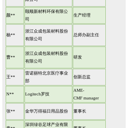
颐顺新材料环保有限公
颜**
生产经理
司
浙江众成包装材料股份
杨**
总师办副主任
有限公司
浙江众成包装材料股份
曹**
研发
有限公司
雷诺丽特北京医疗事业
王**
创新总监
部
AME-
N**
Logitech罗技
CMF manager
张**
金华万得福日用品股份
董事长
深圳绿谷足球产业有限