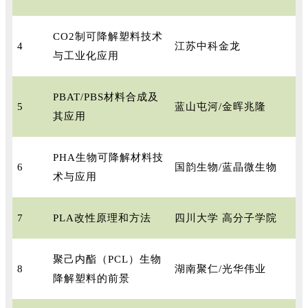
CO2制可降解塑料技术
4
江苏中科金龙
与工业化应用
PBAT/PBS材料合成及
5
蓝山屯河/金晖兆隆
其应用
PHA生物可降解材料技
6
国韵生物/蓝晶微生物
术与应用
7
PLA改性原理和方法
四川大学 高分子学院
聚己内酯（PCL）生物
8
湖南聚仁/光华伟业
降解塑料的前景