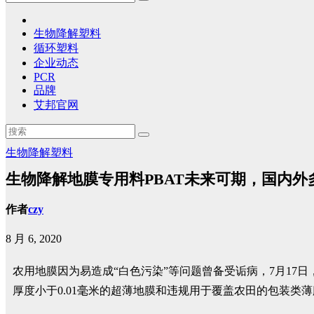
生物降解塑料
循环塑料
企业动态
PCR
品牌
艾邦官网
生物降解塑料
生物降解地膜专用料PBAT未来可期，国内外
作者
czy
8 月 6, 2020
农用地膜因为易造成“白色污染”等问题曾备受诟病，7月1
厚度小于0.01毫米的超薄地膜和违规用于覆盖农田的包装类