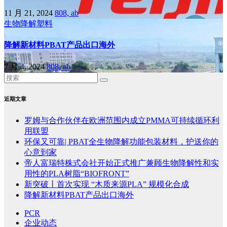
11 月 21, 2024
808, ab
生物降解塑料
降解新材料PBAT产品出口海外
7 月 4, 2024
808, ab
近期文章
罗姆与合作伙伴在欧洲范围内成立PMMA可持续循环利
用联盟
环保又可靠| PBAT全生物降解功能包装材料，护送你的
心意到家
帝人富瑞特株式会社开始正式推广兼顾生物降解性和实
用性的PLA树脂“BIOFRONT”
新突破丨首次实现 “木质来源PLA” 规模化合成
降解新材料PBAT产品出口海外
PCR
企业动态