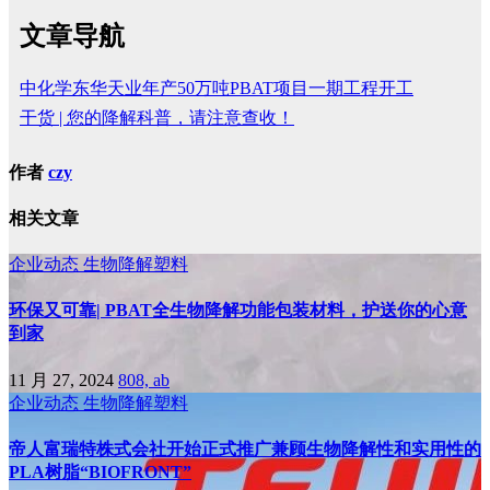
文章导航
中化学东华天业年产50万吨PBAT项目一期工程开工
干货 | 您的降解科普，请注意查收！
作者
czy
相关文章
企业动态
生物降解塑料
环保又可靠| PBAT全生物降解功能包装材料，护送你的心意
到家
11 月 27, 2024
808, ab
企业动态
生物降解塑料
帝人富瑞特株式会社开始正式推广兼顾生物降解性和实用性的
PLA树脂“BIOFRONT”