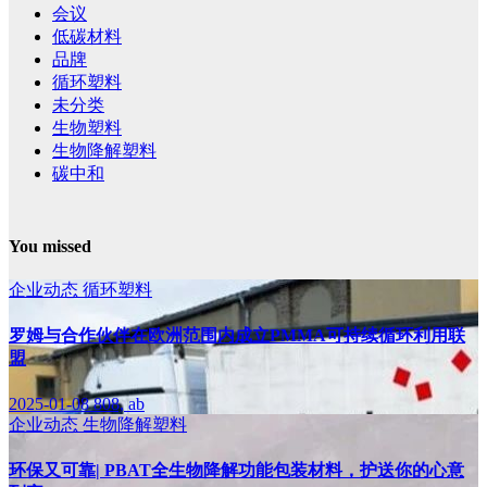
会议
低碳材料
品牌
循环塑料
未分类
生物塑料
生物降解塑料
碳中和
You missed
企业动态
循环塑料
罗姆与合作伙伴在欧洲范围内成立PMMA可持续循环利用联
盟
2025-01-08
808, ab
企业动态
生物降解塑料
环保又可靠| PBAT全生物降解功能包装材料，护送你的心意