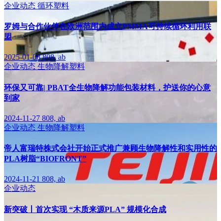
企业动态
循环塑料
罗姆与合作伙伴在欧洲范围内成立PMMA可持续循环利用联
盟
2025-01-08
808, ab
企业动态
生物降解塑料
环保又可靠| PBAT全生物降解功能包装材料，护送你的心意
到家
2024-11-27
808, ab
企业动态
生物降解塑料
帝人富瑞特株式会社开始正式推广兼顾生物降解性和实用性的
PLA树脂“BIOFRONT”
2024-11-21
808, ab
企业动态
新突破丨首次实现 “木质来源PLA” 规模化合成