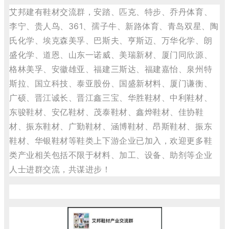
艾邦建有鞋材交流群，安踏、匹克、特步、乔丹体育、
李宁、贵人鸟、361、孺子牛、新路体育、青岛双星、陶
氏化学、埃克森美孚、巴斯夫、亨斯迈、万华化学、朗
盛化学、道恩、山东一诺威、
美瑞新材、厦门同欣源、
格林美孚
、安徽雄亚、福建三斯达、福建嘉怡、泉州特
斯拉、国立科技、泰亚股份、国盛新材料、厦门谦衡、
广硕、晋江诚长、晋江鑫三宝、华胜鞋材、中利鞋材、
东骏鞋材、安亿鞋材、茂泰鞋材、鑫烨鞋材、佳协鞋
材、振东鞋材、广勤鞋材、涵博鞋材、昂斯鞋材、振东
鞋材、华银鞋材等鞋类上下游企业已加入，欢迎更多鞋
类产业相关包括不限于材料、加工、设备、助剂等企业
人士进群交流，共谋进步！