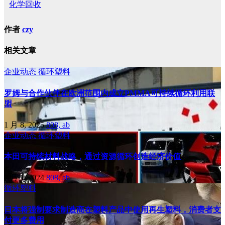
化学回收
作者
czy
相关文章
企业动态
循环塑料
罗姆与合作伙伴在欧洲范围内成立PMMA可持续循环利用联
盟
1 月 8, 2025
808, ab
企业动态
循环塑料
本田可持续材料战略，通过资源循环创造经济价值
7 月 1, 2024
808, ab
循环塑料
日本将强制要求制造商在塑料产品中使用再生塑料，消费者支
付更多费用