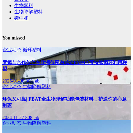
生物塑料
生物降解塑料
碳中和
You missed
企业动态
循环塑料
罗姆与合作伙伴在欧洲范围内成立PMMA可持续循环利用联
盟
2025-01-08
808, ab
企业动态
生物降解塑料
环保又可靠| PBAT全生物降解功能包装材料，护送你的心意
到家
2024-11-27
808, ab
企业动态
生物降解塑料