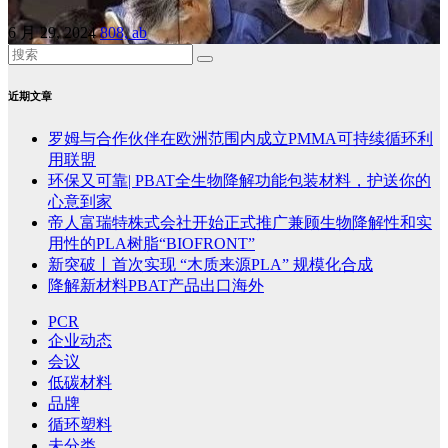
6 月 29, 2024
808, ab
近期文章
罗姆与合作伙伴在欧洲范围内成立PMMA可持续循环利
用联盟
环保又可靠| PBAT全生物降解功能包装材料，护送你的
心意到家
帝人富瑞特株式会社开始正式推广兼顾生物降解性和实
用性的PLA树脂“BIOFRONT”
新突破丨首次实现 “木质来源PLA” 规模化合成
降解新材料PBAT产品出口海外
PCR
企业动态
会议
低碳材料
品牌
循环塑料
未分类