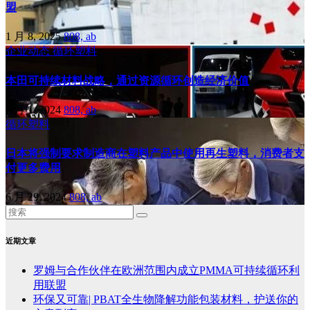
盟
1 月 8, 2025
808, ab
企业动态
循环塑料
本田可持续材料战略，通过资源循环创造经济价值
7 月 1, 2024
808, ab
循环塑料
日本将强制要求制造商在塑料产品中使用再生塑料，消费者支
付更多费用
6 月 29, 2024
808, ab
近期文章
罗姆与合作伙伴在欧洲范围内成立PMMA可持续循环利
用联盟
环保又可靠| PBAT全生物降解功能包装材料，护送你的