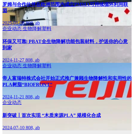
罗姆与合作伙伴在欧洲范围内成立PMMA可持续循环利用联
盟
2025-01-08
808, ab
企业动态
生物降解塑料
环保又可靠| PBAT全生物降解功能包装材料，护送你的心意
到家
2024-11-27
808, ab
企业动态
生物降解塑料
帝人富瑞特株式会社开始正式推广兼顾生物降解性和实用性的
PLA树脂“BIOFRONT”
2024-11-21
808, ab
企业动态
新突破丨首次实现 “木质来源PLA” 规模化合成
2024-07-10
808, ab