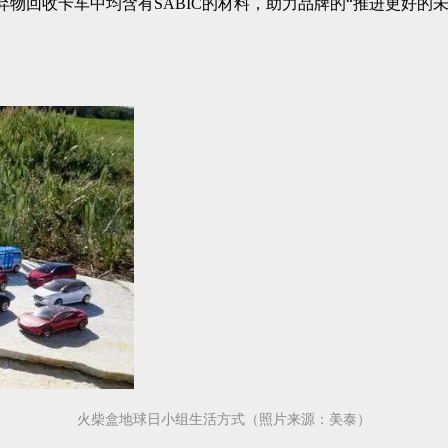
atchbox废弃物回收卡车中均含有SABIC的材料，助力品牌的“推进更
火柴盒地球日小组生活方式（照片来源：美泰）