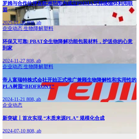
罗姆与合作伙伴在欧洲范围内成立PMMA可持续循环利用联
盟
2025-01-08
808, ab
企业动态
生物降解塑料
环保又可靠| PBAT全生物降解功能包装材料，护送你的心意
到家
2024-11-27
808, ab
企业动态
生物降解塑料
帝人富瑞特株式会社开始正式推广兼顾生物降解性和实用性的
PLA树脂“BIOFRONT”
2024-11-21
808, ab
企业动态
新突破丨首次实现 “木质来源PLA” 规模化合成
2024-07-10
808, ab