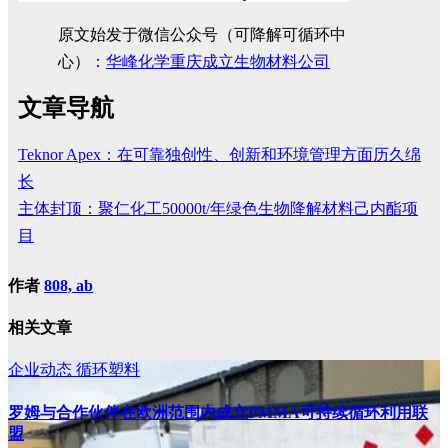
原文始发于微信公众号（可降解可循环中
心）：
华峰化学重庆成立生物材料公司
文章导航
Teknor Apex：在可靠独创性、创新和环境管理方面历久绵
长
主体封顶：聚仁化工50000t/年绿色生物降解材料己内酯项
目
作者
808, ab
相关文章
企业动态
循环塑料
罗姆与合作伙伴在欧洲范围内成立PMMA可持续循环利用联
盟