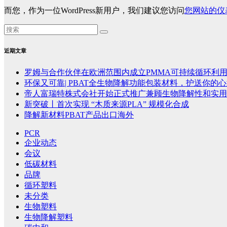
而您，作为一位WordPress新用户，我们建议您访问
您网站的仪
近期文章
罗姆与合作伙伴在欧洲范围内成立PMMA可持续循环利
环保又可靠| PBAT全生物降解功能包装材料，护送你的
帝人富瑞特株式会社开始正式推广兼顾生物降解性和实用性的P
新突破丨首次实现 “木质来源PLA” 规模化合成
降解新材料PBAT产品出口海外
PCR
企业动态
会议
低碳材料
品牌
循环塑料
未分类
生物塑料
生物降解塑料