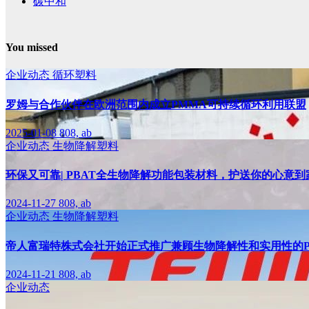
碳中和
You missed
企业动态
循环塑料
罗姆与合作伙伴在欧洲范围内成立PMMA可持续循环利用联盟
2025-01-08
808, ab
企业动态
生物降解塑料
环保又可靠| PBAT全生物降解功能包装材料，护送你的心意到
2024-11-27
808, ab
企业动态
生物降解塑料
帝人富瑞特株式会社开始正式推广兼顾生物降解性和实用性的PLA
2024-11-21
808, ab
企业动态