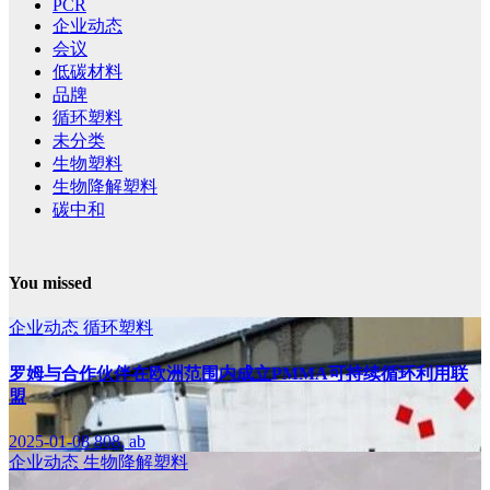
PCR
企业动态
会议
低碳材料
品牌
循环塑料
未分类
生物塑料
生物降解塑料
碳中和
You missed
企业动态
循环塑料
罗姆与合作伙伴在欧洲范围内成立PMMA可持续循环利用联
盟
2025-01-08
808, ab
企业动态
生物降解塑料