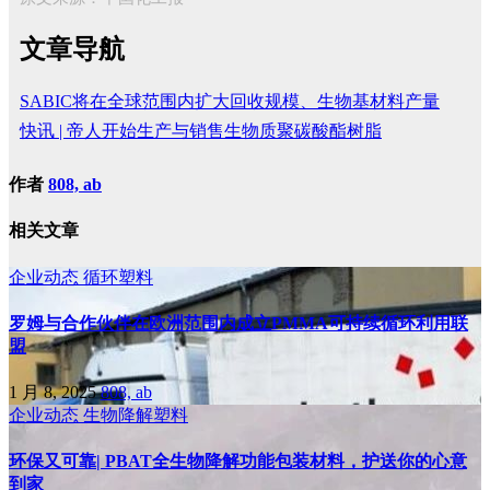
文章导航
SABIC将在全球范围内扩大回收规模、生物基材料产量
快讯 | 帝人开始生产与销售生物质聚碳酸酯树脂
作者
808, ab
相关文章
企业动态
循环塑料
罗姆与合作伙伴在欧洲范围内成立PMMA可持续循环利用联
盟
1 月 8, 2025
808, ab
企业动态
生物降解塑料
环保又可靠| PBAT全生物降解功能包装材料，护送你的心意
到家